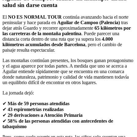
salud sin darse cuenta
El
NO ES NORMAL TOUR
continúa avanzando hacia el norte
peninsular y hace parada en
Aguilar de Campoo (Palencia)
tras
dejar atrás Guardo y recorrer aproximadamente
65 kilómetros por
las carreteras de la montaña palentina
. Puede parecer una
distancia corta dentro de una ruta que ya supera los
4.000
kilómetros acumulados desde Barcelona
, pero el cambio de
paisaje resulta espectacular.
Las montañas continúan presentes, los bosques ganan protagonismo
y el agua aparece por todas partes. A medida que uno se acerca a
Aguilar entiende rápidamente que se encuentra en una comarca
donde naturaleza, patrimonio y calidad de vida mantienen todavía
un equilibrio difícil de encontrar en otros lugares.
La jornada dejó:
✔
Más de 59 personas atendidas
✔
43 espirometrías realizadas
✔
29 derivaciones a Atención Primaria
✔
58% de las personas atendidas con antecedentes de
tabaquismo
Pero, como suele ocurrir en esta ruta, las cifras solo cuentan una