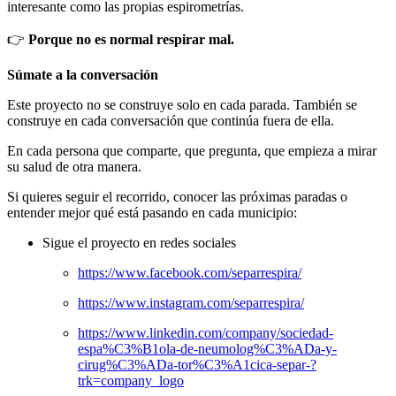
interesante como las propias espirometrías.
👉
Porque no es normal respirar mal.
Súmate a la conversación
Este proyecto no se construye solo en cada parada. También se
construye en cada conversación que continúa fuera de ella.
En cada persona que comparte, que pregunta, que empieza a mirar
su salud de otra manera.
Si quieres seguir el recorrido, conocer las próximas paradas o
entender mejor qué está pasando en cada municipio:
Sigue el proyecto en redes sociales
https://www.facebook.com/separrespira/
https://www.instagram.com/separrespira/
https://www.linkedin.com/company/sociedad-
espa%C3%B1ola-de-neumolog%C3%ADa-y-
cirug%C3%ADa-tor%C3%A1cica-separ-?
trk=company_logo