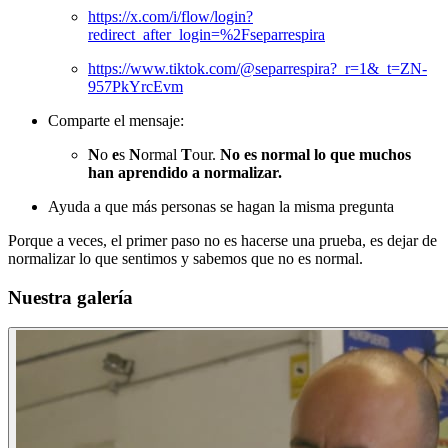
https://x.com/i/flow/login?
redirect_after_login=%2Fseparrespira
https://www.tiktok.com/@separrespira?_r=1&_t=ZN-
957PkYrcEvm
Comparte el mensaje:
N
o
e
s
N
ormal
T
our.
No es normal lo que muchos
han aprendido a normalizar.
Ayuda a que más personas se hagan la misma pregunta
Porque a veces, el primer paso no es hacerse una prueba, es dejar de
normalizar lo que sentimos y sabemos que no es normal.
Nuestra galería