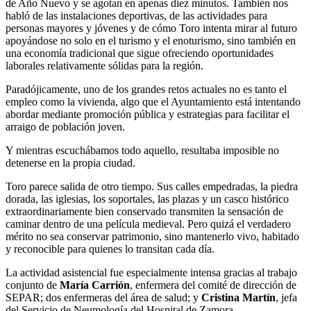
de Año Nuevo y se agotan en apenas diez minutos. También nos
habló de las instalaciones deportivas, de las actividades para
personas mayores y jóvenes y de cómo Toro intenta mirar al futuro
apoyándose no solo en el turismo y el enoturismo, sino también en
una economía tradicional que sigue ofreciendo oportunidades
laborales relativamente sólidas para la región.
Paradójicamente, uno de los grandes retos actuales no es tanto el
empleo como la vivienda, algo que el Ayuntamiento está intentando
abordar mediante promoción pública y estrategias para facilitar el
arraigo de población joven.
Y mientras escuchábamos todo aquello, resultaba imposible no
detenerse en la propia ciudad.
Toro parece salida de otro tiempo. Sus calles empedradas, la piedra
dorada, las iglesias, los soportales, las plazas y un casco histórico
extraordinariamente bien conservado transmiten la sensación de
caminar dentro de una película medieval. Pero quizá el verdadero
mérito no sea conservar patrimonio, sino mantenerlo vivo, habitado
y reconocible para quienes lo transitan cada día.
La actividad asistencial fue especialmente intensa gracias al trabajo
conjunto de
María Carrión
, enfermera del comité de dirección de
SEPAR; dos enfermeras del área de salud; y
Cristina Martín
, jefa
del Servicio de Neumología del Hospital de Zamora.