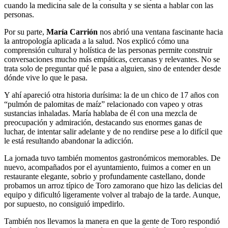
cuando la medicina sale de la consulta y se sienta a hablar con las
personas.
Por su parte,
María Carrión
nos abrió una ventana fascinante hacia
la antropología aplicada a la salud. Nos explicó cómo una
comprensión cultural y holística de las personas permite construir
conversaciones mucho más empáticas, cercanas y relevantes. No se
trata solo de preguntar qué le pasa a alguien, sino de entender desde
dónde vive lo que le pasa.
Y ahí apareció otra historia durísima: la de un chico de 17 años con
“pulmón de palomitas de maíz” relacionado con vapeo y otras
sustancias inhaladas. María hablaba de él con una mezcla de
preocupación y admiración, destacando sus enormes ganas de
luchar, de intentar salir adelante y de no rendirse pese a lo difícil que
le está resultando abandonar la adicción.
La jornada tuvo también momentos gastronómicos memorables. De
nuevo, acompañados por el ayuntamiento, fuimos a comer en un
restaurante elegante, sobrio y profundamente castellano, donde
probamos un arroz típico de Toro zamorano que hizo las delicias del
equipo y dificultó ligeramente volver al trabajo de la tarde. Aunque,
por supuesto, no consiguió impedirlo.
También nos llevamos la manera en que la gente de Toro respondió