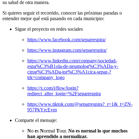
su salud de otra manera.
Si quieres seguir el recorrido, conocer las próximas paradas o
entender mejor qué está pasando en cada municipio:
Sigue el proyecto en redes sociales
https://www.facebook.com/separrespira/
https://www.instagram.com/separrespira/
https://www.linkedin.com/company/sociedad-
espa%C3%B1ola-de-neumolog%C3%ADa-y-
cirug%C3%ADa-tor%C3%A1cica-separ-?
trk=company_logo
https://x.com/i/flow/login?
redirect_after_login=%2Fseparrespira
https://www.tiktok.com/@separrespira?_r=1&_t=ZN-
957PkYrcEvm
Comparte el mensaje:
N
o
e
s
N
ormal
T
our.
No es normal lo que muchos
han aprendido a normalizar.